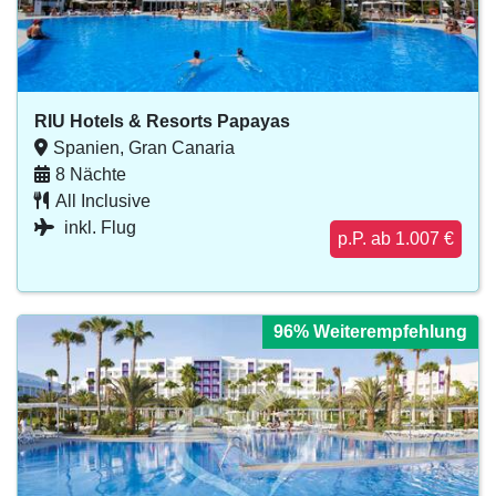
RIU Hotels & Resorts Papayas
Spanien, Gran Canaria
8 Nächte
All Inclusive
inkl. Flug
p.P. ab 1.007 €
96% Weiterempfehlung
96% Weiterempfehlung
96% Weiterempfehlung
96% Weiterempfehlung
96% Weiterempfehlung