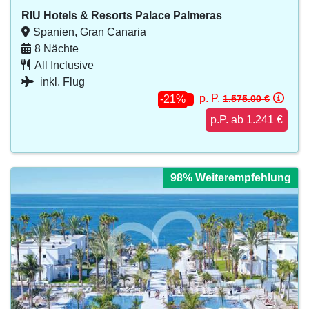
RIU Hotels & Resorts Palace Palmeras
Spanien, Gran Canaria
8 Nächte
All Inclusive
inkl. Flug
p. P.
1.575.00 €
-21%
p.P. ab 1.241 €
98% Weiterempfehlung
98% Weiterempfehlung
98% Weiterempfehlung
98% Weiterempfehlung
98% Weiterempfehlung