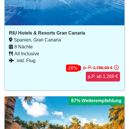
RIU Hotels & Resorts Gran Canaria
Spanien, Gran Canaria
8 Nächte
All Inclusive
inkl. Flug
p. P.
1.786.00 €
-28%
p.P. ab 1.269 €
87% Weiterempfehlung
87% Weiterempfehlung
87% Weiterempfehlung
87% Weiterempfehlung
87% Weiterempfehlung