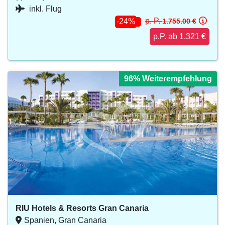
inkl. Flug
p. P.
1.755.00 €
-24%
p.P. ab 1.321 €
96% Weiterempfehlung
96% Weiterempfehlung
96% Weiterempfehlung
96% Weiterempfehlung
96% Weiterempfehlung
RIU Hotels & Resorts Gran Canaria
Spanien, Gran Canaria