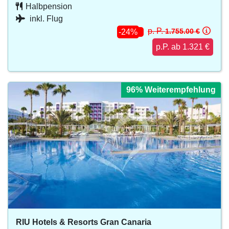
Halbpension
inkl. Flug
p. P.
1.755.00 €
-24%
p.P. ab 1.321 €
96% Weiterempfehlung
96% Weiterempfehlung
96% Weiterempfehlung
96% Weiterempfehlung
96% Weiterempfehlung
RIU Hotels & Resorts Gran Canaria