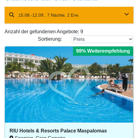
15.08.-12.09., 7 Nächte, 2 Erw.
Anzahl der gefundenen Angebote:
9
Sortierung:
99% Weiterempfehlung
99% Weiterempfehlung
99% Weiterempfehlung
99% Weiterempfehlung
99% Weiterempfehlung
RIU Hotels & Resorts Palace Maspalomas