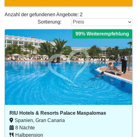
Anzahl der gefundenen Angebote:
2
Sortierung:
99% Weiterempfehlung
99% Weiterempfehlung
99% Weiterempfehlung
99% Weiterempfehlung
99% Weiterempfehlung
RIU Hotels & Resorts Palace Maspalomas
Spanien, Gran Canaria
8 Nächte
Halbpension