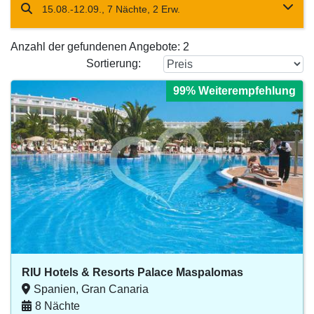
15.08.-12.09., 7 Nächte, 2 Erw.
Anzahl der gefundenen Angebote:
2
Sortierung:
99% Weiterempfehlung
99% Weiterempfehlung
99% Weiterempfehlung
99% Weiterempfehlung
99% Weiterempfehlung
RIU Hotels & Resorts Palace Maspalomas
Spanien, Gran Canaria
8 Nächte