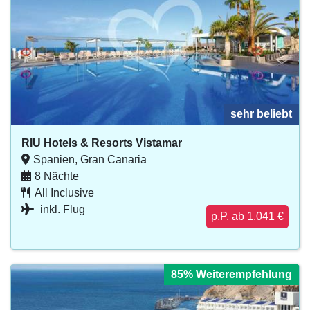
sehr beliebt
sehr beliebt
sehr beliebt
sehr beliebt
sehr beliebt
RIU Hotels & Resorts Vistamar
Spanien, Gran Canaria
8 Nächte
All Inclusive
inkl. Flug
p.P. ab 1.041 €
85% Weiterempfehlung
85% Weiterempfehlung
85% Weiterempfehlung
85% Weiterempfehlung
85% Weiterempfehlung