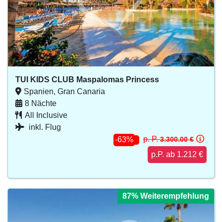
TUI KIDS CLUB Maspalomas Princess
Spanien, Gran Canaria
8 Nächte
All Inclusive
inkl. Flug
p. P.
3.300.00 €
-63%
p.P. ab 1.212 €
87% Weiterempfehlung
87% Weiterempfehlung
87% Weiterempfehlung
87% Weiterempfehlung
87% Weiterempfehlung