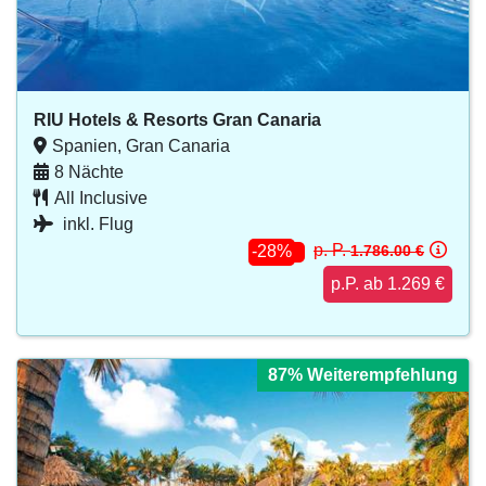
RIU Hotels & Resorts Gran Canaria
Spanien, Gran Canaria
8 Nächte
All Inclusive
inkl. Flug
p. P.
1.786.00 €
-28%
p.P. ab 1.269 €
87% Weiterempfehlung
87% Weiterempfehlung
87% Weiterempfehlung
87% Weiterempfehlung
87% Weiterempfehlung