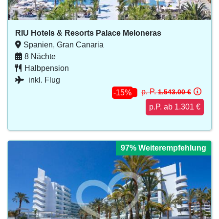
RIU Hotels & Resorts Palace Meloneras
Spanien, Gran Canaria
8 Nächte
Halbpension
inkl. Flug
p. P.
1.543.00 €
-15%
p.P. ab 1.301 €
97% Weiterempfehlung
97% Weiterempfehlung
97% Weiterempfehlung
97% Weiterempfehlung
97% Weiterempfehlung