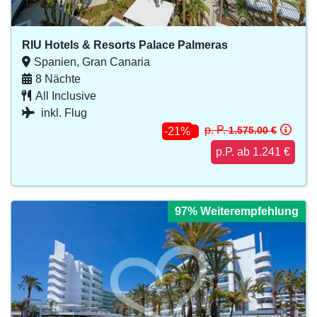
RIU Hotels & Resorts Palace Palmeras
Spanien, Gran Canaria
8 Nächte
All Inclusive
inkl. Flug
p. P.
1.575.00 €
-21%
p.P. ab 1.241 €
97% Weiterempfehlung
97% Weiterempfehlung
97% Weiterempfehlung
97% Weiterempfehlung
97% Weiterempfehlung