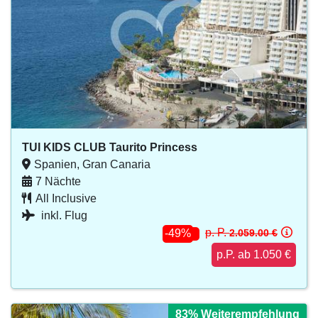
TUI KIDS CLUB Taurito Princess
Spanien, Gran Canaria
7 Nächte
All Inclusive
inkl. Flug
p. P.
2.059.00 €
-49%
p.P. ab 1.050 €
83% Weiterempfehlung
83% Weiterempfehlung
83% Weiterempfehlung
83% Weiterempfehlung
83% Weiterempfehlung