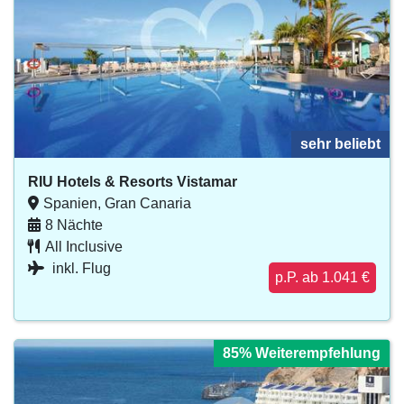
sehr beliebt
sehr beliebt
sehr beliebt
sehr beliebt
sehr beliebt
RIU Hotels & Resorts Vistamar
Spanien, Gran Canaria
8 Nächte
All Inclusive
inkl. Flug
p.P. ab 1.041 €
85% Weiterempfehlung
85% Weiterempfehlung
85% Weiterempfehlung
85% Weiterempfehlung
85% Weiterempfehlung