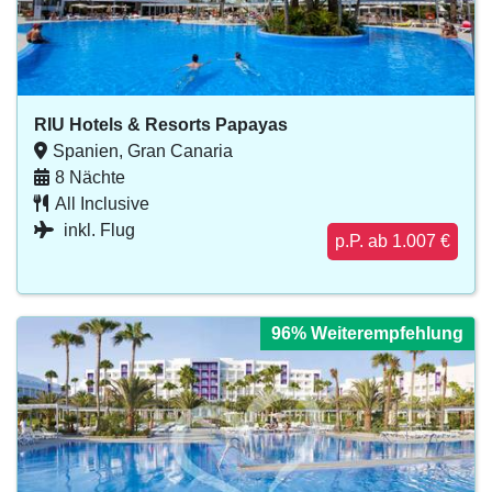
RIU Hotels & Resorts Papayas
Spanien, Gran Canaria
8 Nächte
All Inclusive
inkl. Flug
p.P. ab 1.007 €
96% Weiterempfehlung
96% Weiterempfehlung
96% Weiterempfehlung
96% Weiterempfehlung
96% Weiterempfehlung