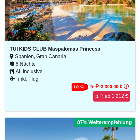
TUI KIDS CLUB Maspalomas Princess
Spanien, Gran Canaria
8 Nächte
All Inclusive
inkl. Flug
p. P.
3.300.00 €
-63%
p.P. ab 1.212 €
87% Weiterempfehlung
87% Weiterempfehlung
87% Weiterempfehlung
87% Weiterempfehlung
87% Weiterempfehlung