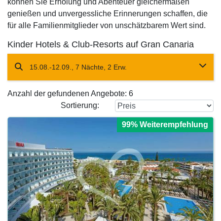
können Sie Erholung und Abenteuer gleichermaßen
genießen und unvergessliche Erinnerungen schaffen, die
für alle Familienmitglieder von unschätzbarem Wert sind.
Kinder Hotels & Club-Resorts auf Gran Canaria
15.08.-12.09., 7 Nächte, 2 Erw.
Anzahl der gefundenen Angebote:
6
Sortierung:
99% Weiterempfehlung
99% Weiterempfehlung
99% Weiterempfehlung
99% Weiterempfehlung
99% Weiterempfehlung