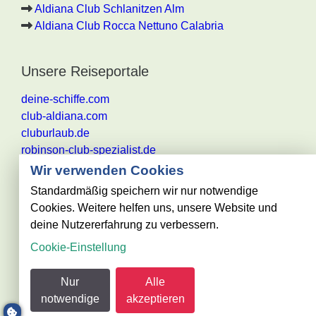
Aldiana Club Schlanitzen Alm
Aldiana Club Rocca Nettuno Calabria
Unsere Reiseportale
deine-schiffe.com
club-aldiana.com
cluburlaub.de
robinson-club-spezialist.de
Wir verwenden Cookies
Standardmäßig speichern wir nur notwendige
Cookies. Weitere helfen uns, unsere Website und
Alle Angaben ohne Gewähr. Es gelten die aktuellen
deine Nutzererfahrung zu verbessern.
Reisebestimmungen des jeweiligen
Cookie-Einstellung
Reiseveranstalters
@ club-urlaub.de - powered by Reisezentrum Becker
Nur
Alle
GmbH
notwendige
akzeptieren